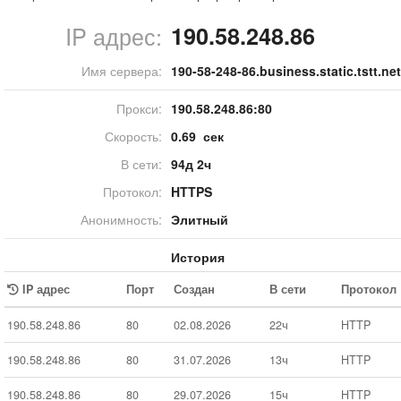
IP адрес:
190.58.248.86
Имя сервера:
190-58-248-86.business.static.tstt.net
Прокси:
190.58.248.86:
80
Скорость:
0.69 сек
В сети:
94д 2ч
Протокол:
HTTPS
Анонимность:
Элитный
История
IP адрес
Порт
Создан
В сети
Протокол
190.58.248.86
80
02.08.2026
22ч
HTTP
190.58.248.86
80
31.07.2026
13ч
HTTP
190.58.248.86
80
29.07.2026
15ч
HTTP