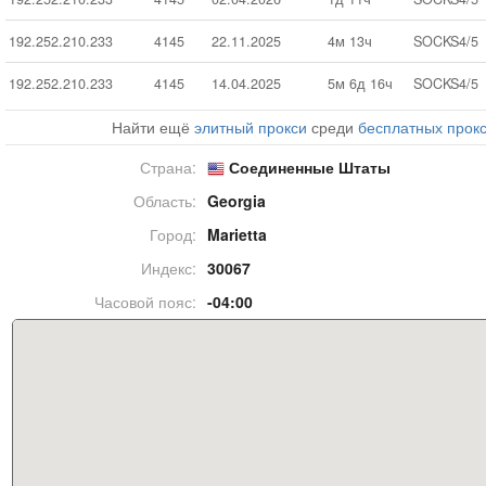
192.252.210.233
4145
22.11.2025
4м 13ч
SOCKS4/5
192.252.210.233
4145
14.04.2025
5м 6д 16ч
SOCKS4/5
Найти ещё
элитный прокси
среди
бесплатных прок
Страна:
Соединенные Штаты
Область:
Georgia
Город:
Marietta
Индекс:
30067
Часовой пояс:
-04:00