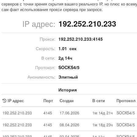
серверов с точки зрения скрытия вашего реального IP, но плюс ко всем
сам факт использования прокси сервера при запросе.
IP адрес:
192.252.210.233
Прокси:
192.252.210.233:
4145
Скорость:
1.01 сек
В сети:
2д 14ч
Протокол:
SOCKS4/5
Анонимность:
Элитный
История
IP адрес
Порт
Создан
В сети
Протокол
192.252.210.233
4145
17.06.2026
1м 14д 21ч
SOCKS4/5
192.252.210.233
4145
08.04.2026
1м 18д 23ч
SOCKS4/5
192.252.210.233
4145
02.04.2026
1д 11ч
SOCKS4/5