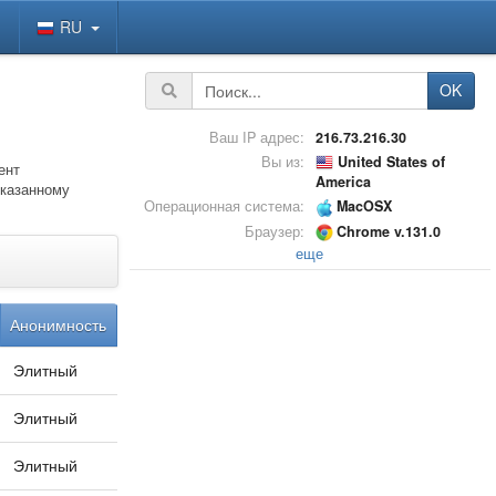
RU
OK
Ваш IP адрес:
216.73.216.30
Вы из:
United States of
ент
America
указанному
Операционная система:
MacOSX
Браузер:
Chrome v.131.0
еще
Анонимность
Элитный
Элитный
Элитный