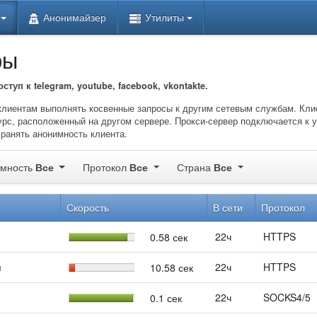
Анонимайзер
Утилиты
ры
уп к telegram, youtube, facebook, vkontakte.
лиентам выполнять косвенные запросы к другим сетевым службам. Кли
урс, расположенный на другом сервере. Прокси-сервер подключается к 
хранять анонимность клиента.
имность
Все
Протокол
Все
Страна
Все
Скорость
В сети
Протокол
22ч
HTTPS
0.58 сек
я
22ч
HTTPS
10.58 сек
22ч
SOCKS4/5
0.1 сек