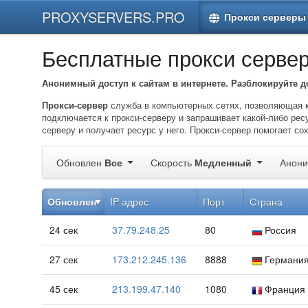
PROXYSERVERS.PRO
Прокси серверы
Бесплатные прокси серве
Анонимный доступ к сайтам в интернете. Разблокируйте дост
Прокси-сервер
служба в компьютерных сетях, позволяющая к
подключается к прокси-серверу и запрашивает какой-либо рес
серверу и получает ресурс у него. Прокси-сервер помогает со
Обновлен
Все
Скорость
Медленный
Анон
Обновлен
IP адрес
Порт
Страна
24 сек
37.79.248.25
80
Россия
27 сек
173.212.245.136
8888
Германи
45 сек
213.199.47.140
1080
Франция