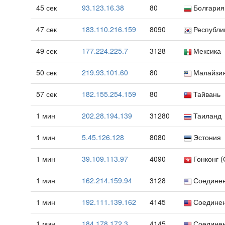
45 сек
93.123.16.38
80
Болгария
47 сек
183.110.216.159
8090
Республи
49 сек
177.224.225.7
3128
Мексика
50 сек
219.93.101.60
80
Малайзи
57 сек
182.155.254.159
80
Тайвань
1 мин
202.28.194.139
31280
Таиланд
1 мин
5.45.126.128
8080
Эстония
1 мин
39.109.113.97
4090
Гонконг 
1 мин
162.214.159.94
3128
Соедине
1 мин
192.111.139.162
4145
Соедине
1 мин
184.178.172.3
4145
Соедине